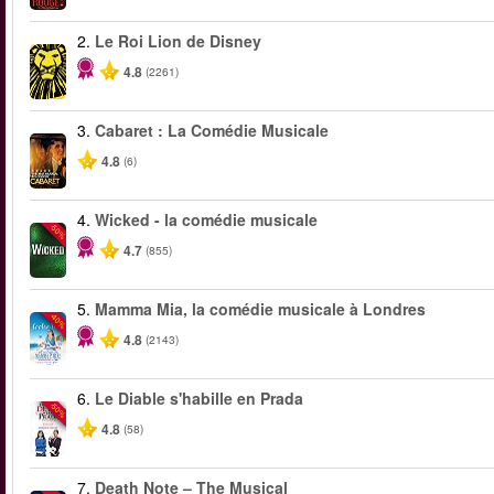
2.
Le Roi Lion de Disney
4.8
(2261)
3.
Cabaret : La Comédie Musicale
4.8
(6)
4.
Wicked - la comédie musicale
-50%
4.7
(855)
5.
Mamma Mia, la comédie musicale à Londres
-40%
4.8
(2143)
6.
Le Diable s'habille en Prada
-50%
4.8
(58)
7.
Death Note – The Musical