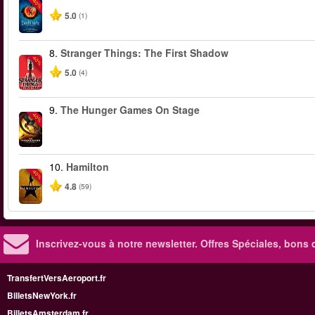
-40%
5.0
(1)
8.
Stranger Things: The First Shadow
-40%
5.0
(4)
9.
The Hunger Games On Stage
-40%
10.
Hamilton
-40%
4.8
(59)
Inscrivez-vous à notre newsletter. Offres Spéciales, bons 
TransfertVersAeroport.fr
BilletsNewYork.fr
BilletsAmsterdam.fr