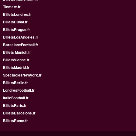
Ticmate.fr
BilletsLondres.fr
BilletsDubai.fr
BilletsPrague.fr
BilletsLosAngeles.fr
BarceloneFootball.fr
Billets Munich.fr
BilletsVienne.fr
BilletsMadrid.fr
SpectaclesNewyork.fr
BilletsBerlin.fr
LondresFootball.fr
ItalieFootball.fr
BilletsParis.fr
BilletsBarcelone.fr
BilletsRome.fr