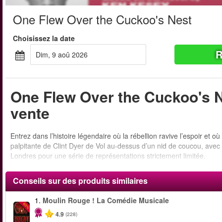
One Flew Over the Cuckoo's Nest
Choisissez la date
R
dim, 9 aoû 2026
One Flew Over the Cuckoo's Ne
vente
Entrez dans l’histoire légendaire où la rébellion ravive l’espoir e
palpitante de Clint Dyer de Vol au-dessus d’un nid de coucou, avec A
Londres pour une série de représentations strictement limitée.
Conseils sur des produits similaires
1.
Moulin Rouge ! La Comédie Musicale
-50%
4.9
(228)