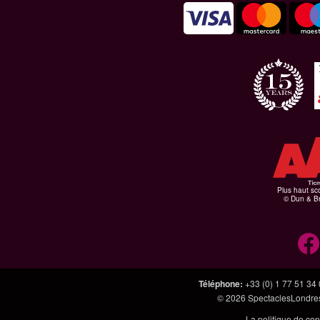
Plus haut sco
© Dun & Br
Téléphone
:
+33 (0) 1 77 51 34
© 2026
SpectaclesLondres
La politique de con