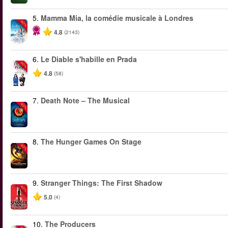
5.
Mamma Mia, la comédie musicale à Londres
-40%
4.8
(2143)
6.
Le Diable s'habille en Prada
-50%
4.8
(58)
7.
Death Note – The Musical
-40%
8.
The Hunger Games On Stage
-40%
9.
Stranger Things: The First Shadow
-40%
5.0
(4)
10.
The Producers