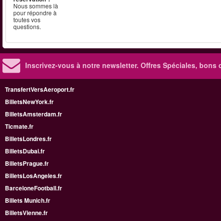
Nous sommes là
pour répondre à
toutes vos
questions.
Inscrivez-vous à notre newsletter. Offres Spéciales, bons 
TransfertVersAeroport.fr
BilletsNewYork.fr
BilletsAmsterdam.fr
Ticmate.fr
BilletsLondres.fr
BilletsDubai.fr
BilletsPrague.fr
BilletsLosAngeles.fr
BarceloneFootball.fr
Billets Munich.fr
BilletsVienne.fr