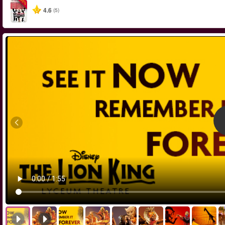
-50%
4.6
(5)