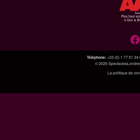
Plus haut sco
© Dun & Br
Téléphone
:
+33 (0) 1 77 51 34
© 2026
SpectaclesLondres
La politique de con