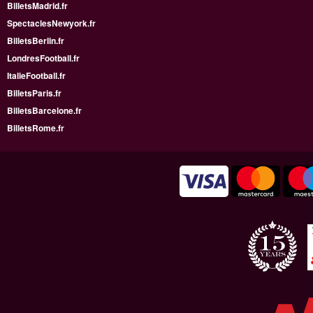
BilletsMadrid.fr
SpectaclesNewyork.fr
BilletsBerlin.fr
LondresFootball.fr
ItalieFootball.fr
BilletsParis.fr
BilletsBarcelone.fr
BilletsRome.fr