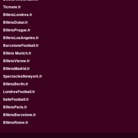
Ticmate.fr
BilletsLondres.fr
BilletsDubai.fr
BilletsPrague.fr
BilletsLosAngeles.fr
BarceloneFootball.fr
Billets Munich.fr
BilletsVienne.fr
BilletsMadrid.fr
SpectaclesNewyork.fr
BilletsBerlin.fr
LondresFootball.fr
ItalieFootball.fr
BilletsParis.fr
BilletsBarcelone.fr
BilletsRome.fr