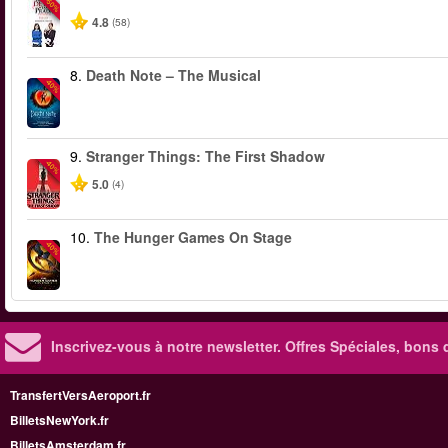
-50%
4.8
(58)
8.
Death Note – The Musical
-40%
9.
Stranger Things: The First Shadow
-40%
5.0
(4)
10.
The Hunger Games On Stage
-40%
Inscrivez-vous à notre newsletter. Offres Spéciales, bons 
TransfertVersAeroport.fr
BilletsNewYork.fr
BilletsAmsterdam.fr