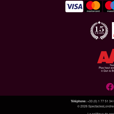
Plus haut sco
© Dun & Br
Téléphone
:
+33 (0) 1 77 51 34
© 2026
SpectaclesLondres
La politique de con