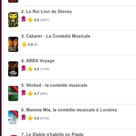
2.
Le Roi Lion de Disney
4.8
(2261)
3.
Cabaret : La Comédie Musicale
4.8
(5)
4.
ABBA Voyage
4.9
(1140)
5.
Wicked - la comédie musicale
-50%
4.7
(855)
6.
Mamma Mia, la comédie musicale à Londres
-40%
4.8
(2143)
7.
Le Diable s'habille en Prada