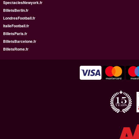
SpectaclesNewyork.fr
BilletsBerlin.fr
LondresFootball.fr
ItalieFootball.fr
BilletsParis.fr
BilletsBarcelone.fr
BilletsRome.fr