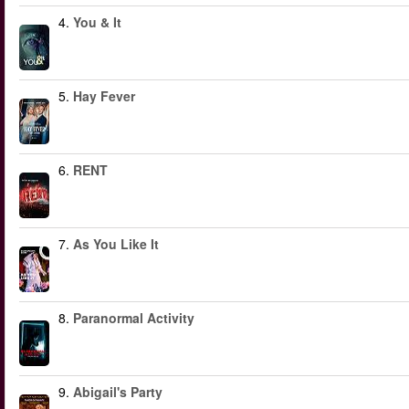
4.
You & It
5.
Hay Fever
6.
RENT
7.
As You Like It
8.
Paranormal Activity
9.
Abigail's Party