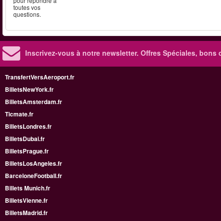
pour répondre à
toutes vos
questions.
Inscrivez-vous à notre newsletter. Offres Spéciales, bons 
TransfertVersAeroport.fr
BilletsNewYork.fr
BilletsAmsterdam.fr
Ticmate.fr
BilletsLondres.fr
BilletsDubai.fr
BilletsPrague.fr
BilletsLosAngeles.fr
BarceloneFootball.fr
Billets Munich.fr
BilletsVienne.fr
BilletsMadrid.fr