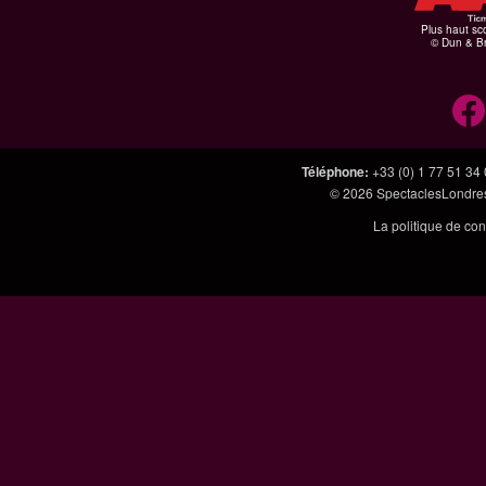
Plus haut sco
© Dun & Br
Téléphone
:
+33 (0) 1 77 51 34
© 2026
SpectaclesLondres
La politique de con