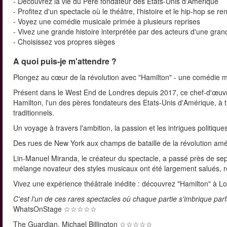
- Découvrez la vie du Père fondateur des États-Unis d'Amérique
- Profitez d'un spectacle où le théâtre, l'histoire et le hip-hop se re
- Voyez une comédie musicale primée à plusieurs reprises
- Vivez une grande histoire interprétée par des acteurs d'une grand
- Choisissez vos propres sièges
A quoi puis-je m'attendre ?
Plongez au cœur de la révolution avec "Hamilton" - une comédie mu
Présent dans le West End de Londres depuis 2017, ce chef-d'œuv
Hamilton, l'un des pères fondateurs des Etats-Unis d'Amérique, à t
traditionnels.
Un voyage à travers l'ambition, la passion et les intrigues politi
Des rues de New York aux champs de bataille de la révolution amé
Lin-Manuel Miranda, le créateur du spectacle, a passé près de sept 
mélange novateur des styles musicaux ont été largement salués, ré
Vivez une expérience théâtrale inédite : découvrez "Hamilton" à L
C'est l'un de ces rares spectacles où chaque partie s'imbrique par
WhatsOnStage ☆☆☆☆☆
The Guardian, Michael Billington ☆☆☆☆☆