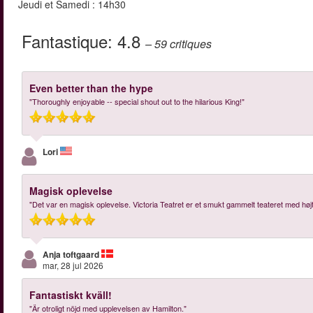
Jeudi et Samedi : 14h30
Fantastique:
4.8
– 59
critiques
Even better than the hype
"Thoroughly enjoyable -- special shout out to the hilarious King!"
Lori
Magisk oplevelse
"Det var en magisk oplevelse. Victoria Teatret er et smukt gammelt teateret med høj
Anja toftgaard
mar, 28 jul 2026
Fantastiskt kväll!
"Är otroligt nöjd med upplevelsen av Hamilton."