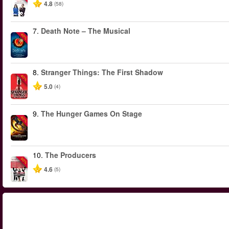
4.8
(58)
7.
Death Note – The Musical
-40%
8.
Stranger Things: The First Shadow
-40%
5.0
(4)
9.
The Hunger Games On Stage
-40%
10.
The Producers
-50%
4.6
(5)