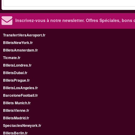
Inscrivez-vous à notre newsletter. Offres Spéciales, bons 
TransfertVersAeroport.fr
BilletsNewYork.fr
BilletsAmsterdam.fr
Ticmate.fr
BilletsLondres.fr
BilletsDubai.fr
BilletsPrague.fr
BilletsLosAngeles.fr
BarceloneFootball.fr
Billets Munich.fr
BilletsVienne.fr
BilletsMadrid.fr
SpectaclesNewyork.fr
BilletsBerlin.fr