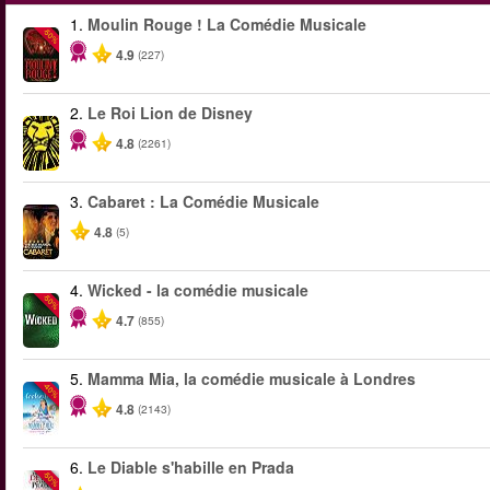
1.
Moulin Rouge ! La Comédie Musicale
-50%
4.9
(227)
2.
Le Roi Lion de Disney
4.8
(2261)
3.
Cabaret : La Comédie Musicale
4.8
(5)
4.
Wicked - la comédie musicale
-50%
4.7
(855)
5.
Mamma Mia, la comédie musicale à Londres
-40%
4.8
(2143)
6.
Le Diable s'habille en Prada
-50%