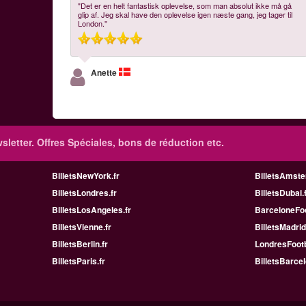
"Det er en helt fantastisk oplevelse, som man absolut ikke må gå
glip af. Jeg skal have den oplevelse igen næste gang, jeg tager til
London."
Anette
sletter. Offres Spéciales, bons de réduction etc.
BilletsNewYork.fr
BilletsAmste
BilletsLondres.fr
BilletsDubai.
BilletsLosAngeles.fr
BarceloneFoo
BilletsVienne.fr
BilletsMadrid
BilletsBerlin.fr
LondresFootb
BilletsParis.fr
BilletsBarcel