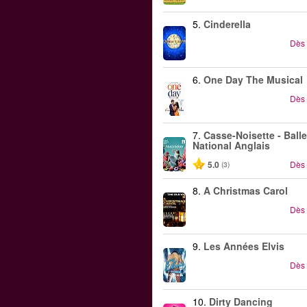
5.
Cinderella
Dès
6.
One Day The Musical
Dès
7.
Casse-Noisette - Balle
National Anglais
5.0
Dès
(3)
8.
A Christmas Carol
Dès
9.
Les Années Elvis
Dès
10.
Dirty Dancing