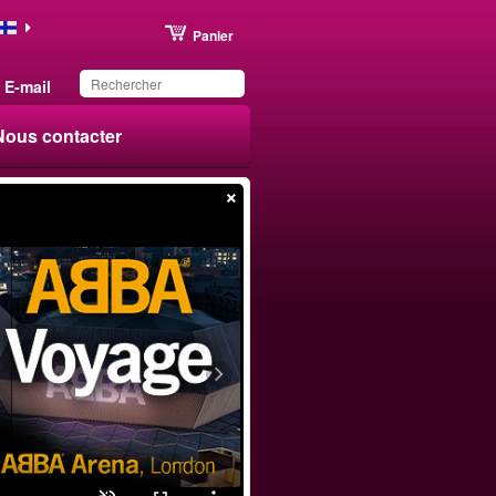
Panier
E-mail
Nous contacter
×
Ce produit a été
sauvegardé dans votre
liste.