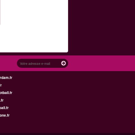
rdam.fr
fr
tball.fr
.fr
all.fr
one.fr