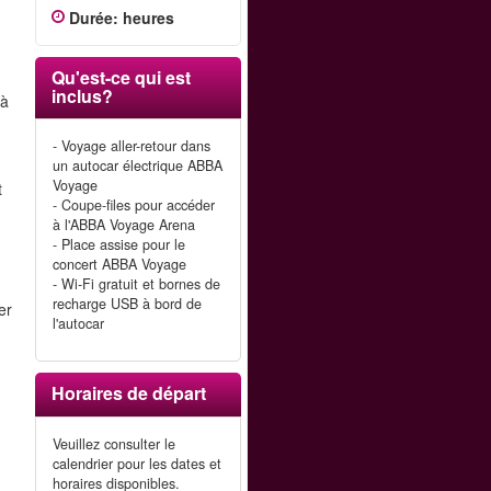
Durée
:
heures
Qu'est-ce qui est
inclus?
 à
- Voyage aller-retour dans
un autocar électrique ABBA
Voyage
t
- Coupe-files pour accéder
à l'ABBA Voyage Arena
- Place assise pour le
concert ABBA Voyage
- Wi-Fi gratuit et bornes de
recharge USB à bord de
er
l'autocar
Horaires de départ
Veuillez consulter le
calendrier pour les dates et
horaires disponibles.