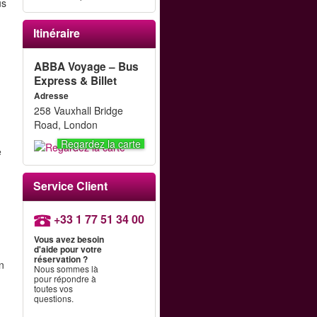
us
Itinéraire
ABBA Voyage – Bus
Express & Billet
Adresse
258 Vauxhall Bridge
Road, London
Regardez la carte
e
Service Client
+33 1 77 51 34 00
Vous avez besoin
d'aide pour votre
réservation ?
en
Nous sommes là
pour répondre à
toutes vos
questions.