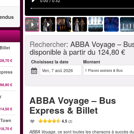
 vendus
Rechercher
:
ABBA Voyage – Bus 
illet
disponible à partir du
124,80 €
28,70 €
Choisissez la date
Montant
ven, 7 aoû 2026
1
Places assises & Bus
xpress
98,90 €
y
ABBA Voyage – Bus
Express & Billet
14,50 €
n Town
4.5
(2)
18,70 €
ABBA Voyage
, ce sont toutes les chansons à succès d