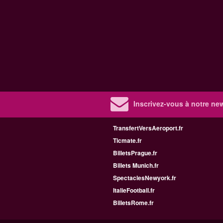
Inscrivez-vous à notre new
TransfertVersAeroport.fr
Ticmate.fr
BilletsPrague.fr
Billets Munich.fr
SpectaclesNewyork.fr
ItalieFootball.fr
BilletsRome.fr