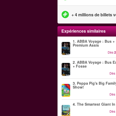
+ 4 millions de billets
Expériences similaires
1.
ABBA Voyage : Bus + B
Premium Assis
Dès
2
2.
ABBA Voyage : Bus E
+ Fosse
Dès
3.
Peppa Pig's Big Famil
-40%
Show!
Dès
4.
The Smartest Giant I
Dès