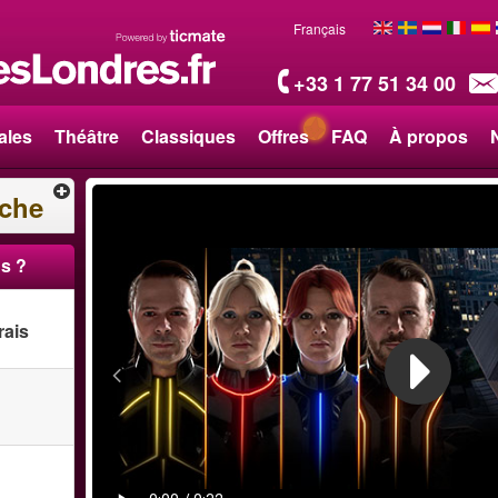
Français
+33 1 77 51 34 00
ales
Théâtre
Classiques
Offres
FAQ
À propos
rche
s ?
rais