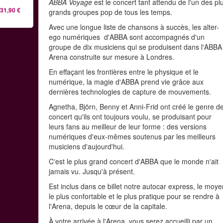
ABBA Voyage
est le concert tant attendu de l'un des pl
31,90 €
grands groupes pop de tous les temps.
Avec une longue liste de chansons à succès, les alter-
ego numériques d'ABBA sont accompagnés d'un
groupe de dix musiciens qui se produisent dans l'ABBA
Arena construite sur mesure à Londres.
En effaçant les frontières entre le physique et le
numérique, la magie d'ABBA prend vie grâce aux
dernières technologies de capture de mouvements.
Agnetha, Björn, Benny et Anni-Frid ont créé le genre d
concert qu'ils ont toujours voulu, se produisant pour
leurs fans au meilleur de leur forme : des versions
numériques d'eux-mêmes soutenus par les meilleurs
musiciens d'aujourd'hui.
C'est le plus grand concert d'ABBA que le monde n'ait
jamais vu. Jusqu'à présent.
Est inclus dans ce billet notre autocar express, le moy
le plus confortable et le plus pratique pour se rendre à
l'Arena, depuis le cœur de la capitale.
À votre arrivée à l'Arena, vous serez accueilli par un