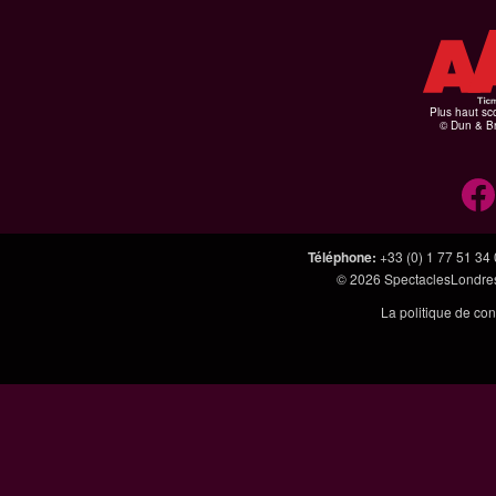
Plus haut sco
© Dun & Br
Téléphone
:
+33 (0) 1 77 51 34
© 2026
SpectaclesLondres
La politique de con