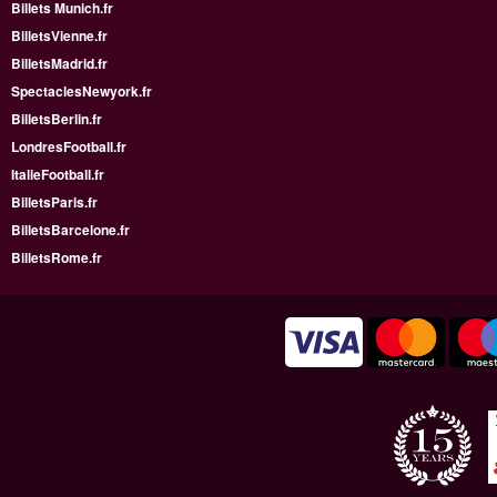
Billets Munich.fr
BilletsVienne.fr
BilletsMadrid.fr
SpectaclesNewyork.fr
BilletsBerlin.fr
LondresFootball.fr
ItalieFootball.fr
BilletsParis.fr
BilletsBarcelone.fr
BilletsRome.fr