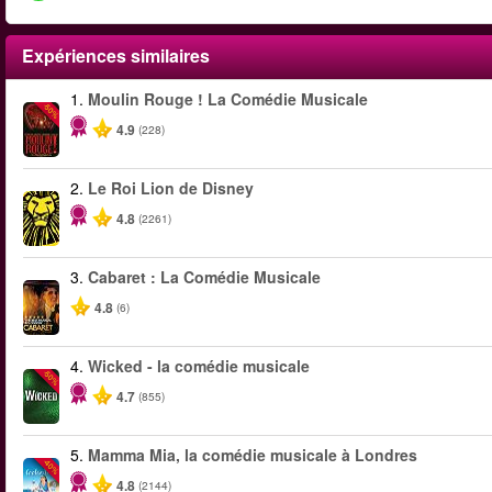
Expériences similaires
1.
Moulin Rouge ! La Comédie Musicale
-50%
4.9
(228)
2.
Le Roi Lion de Disney
4.8
(2261)
3.
Cabaret : La Comédie Musicale
4.8
(6)
4.
Wicked - la comédie musicale
-50%
4.7
(855)
5.
Mamma Mia, la comédie musicale à Londres
-40%
4.8
(2144)