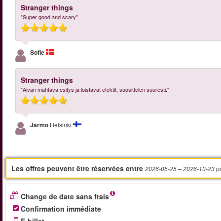
Stranger things
"Super good and scary"
Sofie
Stranger things
"Aivan mahtava esitys ja loistavat efektit, suosittelen suuresti."
Jarmo
Helsinki
Les offres peuvent être réservées entre
p
2026-05-25
– 2026-10-23
Change de date sans frais
Confirmation immédiate