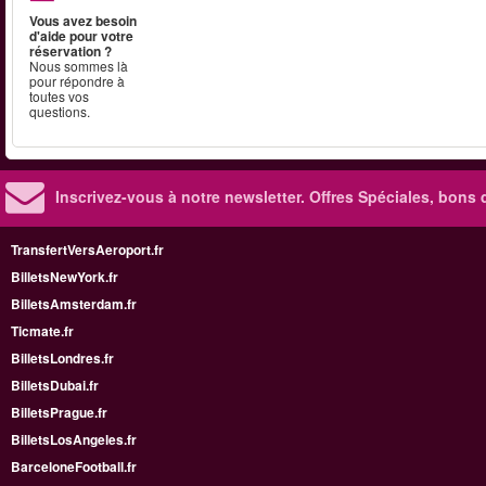
Vous avez besoin
d'aide pour votre
réservation ?
Nous sommes là
pour répondre à
toutes vos
questions.
Inscrivez-vous à notre newsletter. Offres Spéciales, bons 
TransfertVersAeroport.fr
BilletsNewYork.fr
BilletsAmsterdam.fr
Ticmate.fr
BilletsLondres.fr
BilletsDubai.fr
BilletsPrague.fr
BilletsLosAngeles.fr
BarceloneFootball.fr