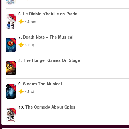
6.
Le Diable s'habille en Prada
-50%
4.8
(58)
7.
Death Note – The Musical
-40%
5.0
(1)
8.
The Hunger Games On Stage
-40%
9.
Sinatra The Musical
-40%
4.5
(2)
10.
The Comedy About Spies
-40%