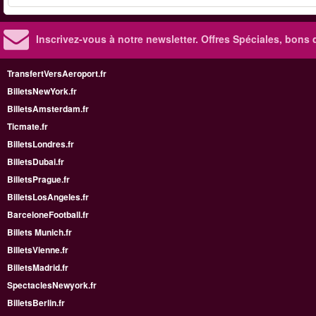
Inscrivez-vous à notre newsletter. Offres Spéciales, bons 
TransfertVersAeroport.fr
BilletsNewYork.fr
BilletsAmsterdam.fr
Ticmate.fr
BilletsLondres.fr
BilletsDubai.fr
BilletsPrague.fr
BilletsLosAngeles.fr
BarceloneFootball.fr
Billets Munich.fr
BilletsVienne.fr
BilletsMadrid.fr
SpectaclesNewyork.fr
BilletsBerlin.fr