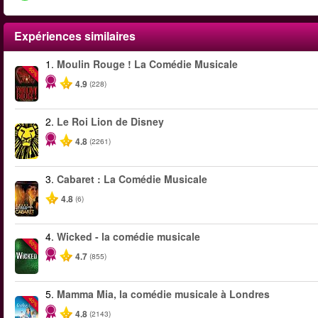
Expériences similaires
1.
Moulin Rouge ! La Comédie Musicale
-50%
4.9
(228)
2.
Le Roi Lion de Disney
4.8
(2261)
3.
Cabaret : La Comédie Musicale
4.8
(6)
4.
Wicked - la comédie musicale
-50%
4.7
(855)
5.
Mamma Mia, la comédie musicale à Londres
-40%
4.8
(2143)