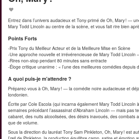
Entrez dans l’univers audacieux et Tony‑primé de Oh, Mary ! — une
Mary Todd Lincoln au centre de la scène, et vous fait rire bien aprè
Points Forts
-Prix Tony du Meilleur Acteur et de la Meilleure Mise en Scène
-Une approche nouvelle et irrévérencieuse de Mary Todd Lincoln — r
-Rires non-stop pendant 80 minutes sans entracte
-Éloge critique unanime : « l’une des meilleures comédies depuis d
A quoi puis-je m'attendre ?
Préparez-vous à Oh, Mary ! — la comédie noire audacieuse et dé
londonien.
Écrite par Cole Escola (qui incarna également Mary Todd Lincoln à
semaines précédant l’assassinat d’Abraham Lincoln — mais pas telle
cabaret, des nuits alcoolisées, des désirs inavoués, des combats a
que de volume.
Sous la direction du lauréat Tony Sam Pinkleton, Oh, Mary ! est 
l’œil de Pinkleton, la production équilibre camp, satire et émotion