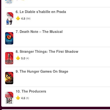
6.
Le Diable s'habille en Prada
-50%
4.8
(58)
7.
Death Note – The Musical
-40%
8.
Stranger Things: The First Shadow
-40%
5.0
(4)
9.
The Hunger Games On Stage
-40%
10.
The Producers
-50%
4.6
(5)