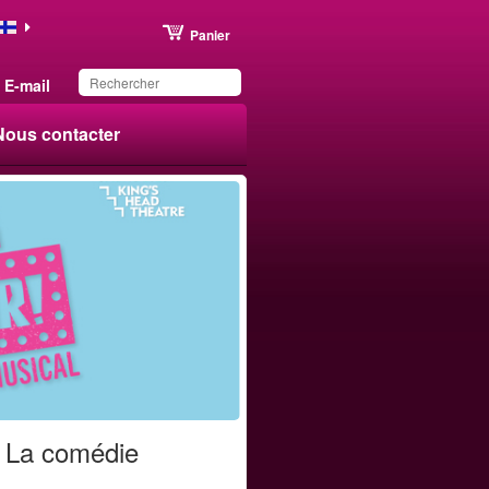
Panier
E-mail
Nous contacter
Ce produit a été
sauvegardé dans votre
liste.
 La comédie