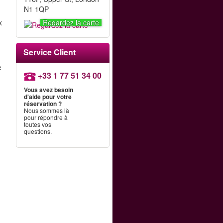
N1 1QP
x
Regardez la carte
Service Client
e
+33 1 77 51 34 00
Vous avez besoin
d'aide pour votre
réservation ?
Nous sommes là
pour répondre à
toutes vos
.
questions.