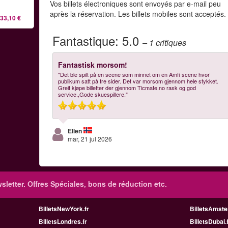
Vos billets électroniques sont envoyés par e-mail peu
après la réservation. Les billets mobiles sont acceptés.
33,10 €
Fantastique:
5.0
– 1
critiques
Fantastisk morsom!
"Det ble spilt på en scene som minnet om en Amfi scene hvor
publikum satt på tre sider. Det var morsom gjennom hele stykket.
Greit kjøpe billetter der gjennom Ticmate.no rask og god
service.,Gode skuespillere."
Ellen
mar, 21 jul 2026
sletter. Offres Spéciales, bons de réduction etc.
BilletsNewYork.fr
BilletsAmste
BilletsLondres.fr
BilletsDubai.