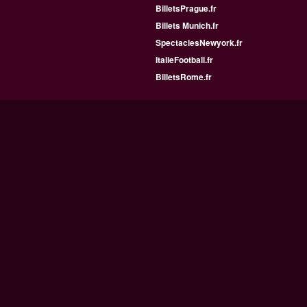
BilletsPrague.fr
Billets Munich.fr
SpectaclesNewyork.fr
ItalieFootball.fr
BilletsRome.fr