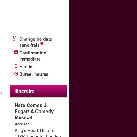
Change de date
sans frais
Confirmation
immédiate
E-billet
Durée
:
heures
Itinéraire
es
Here Comes J.
Edgar! A Comedy
Musical
Adresse
King's Head Theatre,
116P, Upper St, London