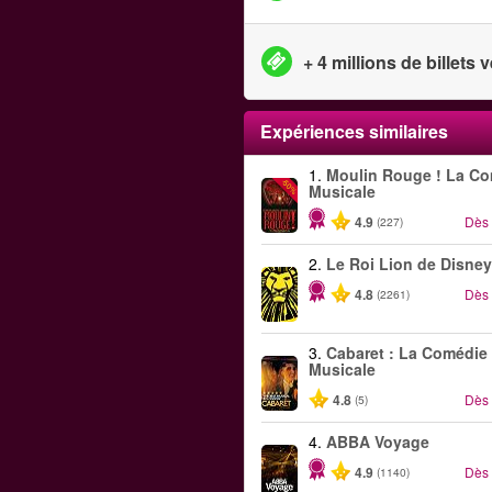
+ 4 millions de billets
Expériences similaires
1.
Moulin Rouge ! La C
-50%
Musicale
4.9
Dès
(227)
2.
Le Roi Lion de Disney
4.8
Dès
(2261)
3.
Cabaret : La Comédie
Musicale
4.8
Dès
(5)
4.
ABBA Voyage
4.9
Dès
(1140)