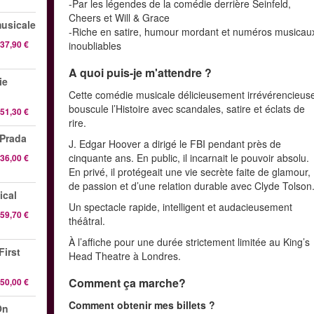
-Par les légendes de la comédie derrière Seinfeld,
Cheers et Will & Grace
musicale
-Riche en satire, humour mordant et numéros musicau
37,90 €
inoubliables
A quoi puis-je m'attendre ?
ie
Cette comédie musicale délicieusement irrévérencieus
bouscule l’Histoire avec scandales, satire et éclats de
51,30 €
rire.
 Prada
J. Edgar Hoover a dirigé le FBI pendant près de
cinquante ans. En public, il incarnait le pouvoir absolu.
36,00 €
En privé, il protégeait une vie secrète faite de glamour,
de passion et d’une relation durable avec Clyde Tolson
ical
Un spectacle rapide, intelligent et audacieusement
59,70 €
théâtral.
À l’affiche pour une durée strictement limitée au King’s
First
Head Theatre à Londres.
Comment ça marche?
50,00 €
Comment obtenir mes billets ?
On