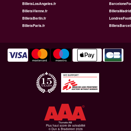
BilletsLosAngeles.fr
BarceloneFoo
BilletsVienne.fr
BilletsMadrid
BilletsBerlin.fr
LondresFootb
BilletsParis.fr
BilletsBarcel
WE SUPPORT
Plus haut score de solvabilité
© Dun & Bradstreet 2026