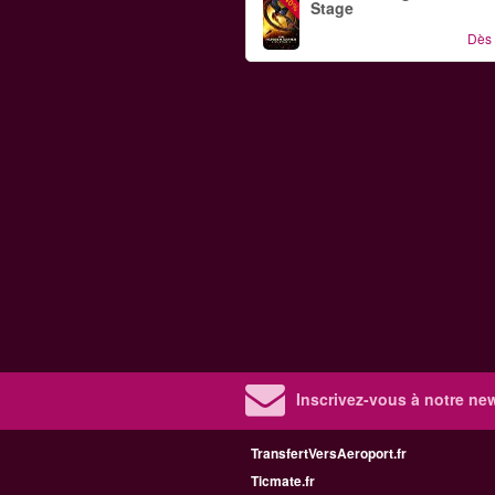
-40%
Stage
Dès
Inscrivez-vous à notre new
TransfertVersAeroport.fr
Ticmate.fr