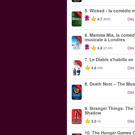
5.
Wicked - la comédie 
-50%
4.7
Dès
(855)
6.
Mamma Mia, la coméd
-40%
musicale à Londres
4.8
Dès
(2143)
7.
Le Diable s'habille en
-50%
4.8
Dès
(58)
8.
Death Note – The Mus
-40%
Dès
9.
Stranger Things: The 
-40%
Shadow
5.0
Dès
(4)
10.
The Hunger Games 