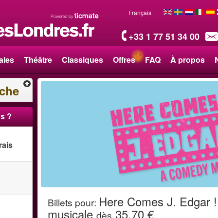
Français
+33 1 77 51 34 00
ales
Théâtre
Classiques
Offres
FAQ
À propos
rche
s ?
rais
Here Comes J. Edgar !
Billets pour
:
musicale
35,70 €
dès