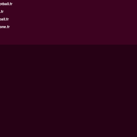
tball.fr
.fr
all.fr
one.fr