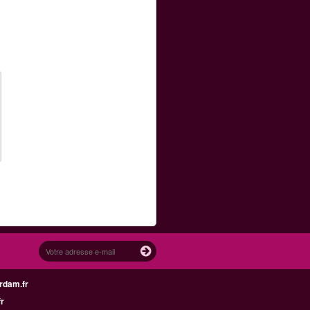
rdam.fr
fr