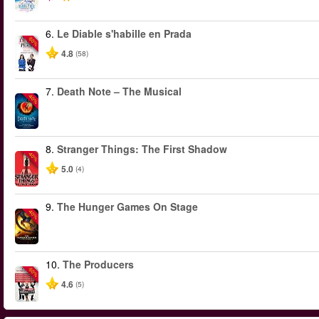
6.
Le Diable s'habille en Prada
-50%
4.8
(58)
7.
Death Note – The Musical
-40%
8.
Stranger Things: The First Shadow
-40%
5.0
(4)
9.
The Hunger Games On Stage
-40%
10.
The Producers
-50%
4.6
(5)