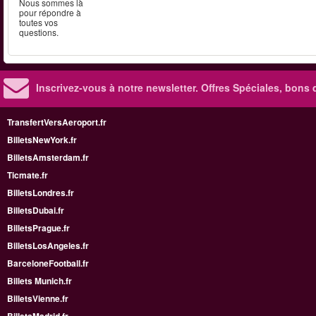
Nous sommes là
pour répondre à
toutes vos
questions.
Inscrivez-vous à notre newsletter. Offres Spéciales, bons 
TransfertVersAeroport.fr
BilletsNewYork.fr
BilletsAmsterdam.fr
Ticmate.fr
BilletsLondres.fr
BilletsDubai.fr
BilletsPrague.fr
BilletsLosAngeles.fr
BarceloneFootball.fr
Billets Munich.fr
BilletsVienne.fr