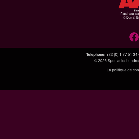
Plus haut sco
© Dun & Br
Téléphone
:
+33 (0) 1 77 51 34
© 2026
SpectaclesLondres
La politique de con