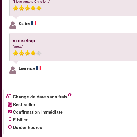
"I love Agatha Christie…"
Karine
mousetrap
"great"
Laurence
Change de date sans frais
Best-seller
Confirmation immédiate
E-billet
Durée
:
heures