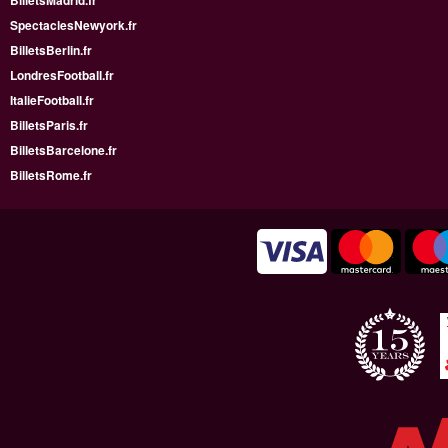
BilletsMadrid.fr
SpectaclesNewyork.fr
BilletsBerlin.fr
LondresFootball.fr
ItalieFootball.fr
BilletsParis.fr
BilletsBarcelone.fr
BilletsRome.fr