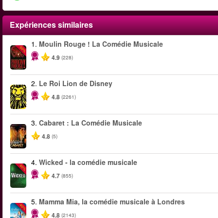
Expériences similaires
1.
Moulin Rouge ! La Comédie Musicale
-50%
4.9
(228)
2.
Le Roi Lion de Disney
4.8
(2261)
3.
Cabaret : La Comédie Musicale
4.8
(5)
4.
Wicked - la comédie musicale
-50%
4.7
(855)
5.
Mamma Mia, la comédie musicale à Londres
-40%
4.8
(2143)