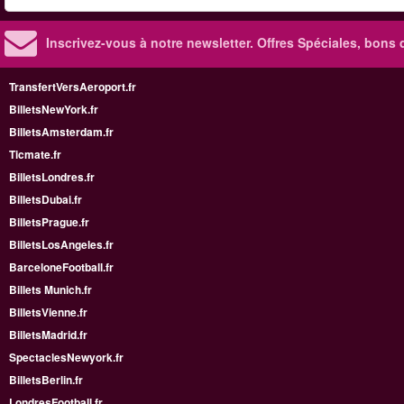
Inscrivez-vous à notre newsletter. Offres Spéciales, bons 
TransfertVersAeroport.fr
BilletsNewYork.fr
BilletsAmsterdam.fr
Ticmate.fr
BilletsLondres.fr
BilletsDubai.fr
BilletsPrague.fr
BilletsLosAngeles.fr
BarceloneFootball.fr
Billets Munich.fr
BilletsVienne.fr
BilletsMadrid.fr
SpectaclesNewyork.fr
BilletsBerlin.fr
LondresFootball.fr