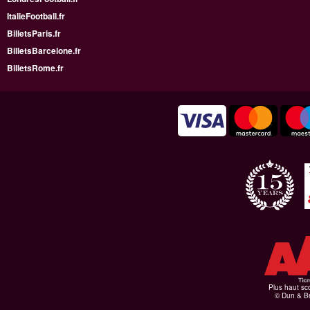
ItalieFootball.fr
BilletsParis.fr
BilletsBarcelone.fr
BilletsRome.fr
Plus haut sco
© Dun & Br