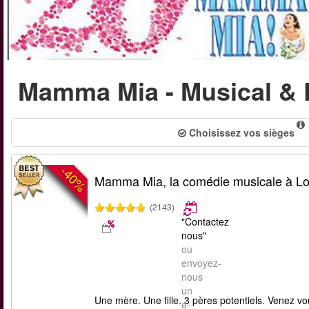
Mamma Mia - Musical & 
Choisissez vos sièges
-40%
Mamma Mia, la comédie musicale à L
(2143)
"Contactez
nous"
ou
envoyez-
nous
un
Une mère. Une fille. 3 pères potentiels. Venez
e-