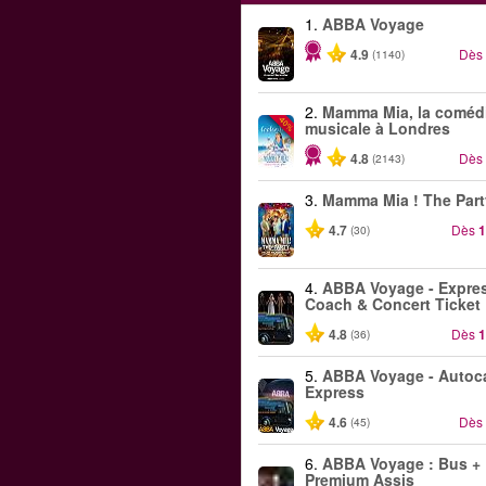
1.
ABBA Voyage
4.9
Dès
(1140)
2.
Mamma Mia, la coméd
-40%
musicale à Londres
4.8
Dès
(2143)
3.
Mamma Mia ! The Part
4.7
Dès
1
(30)
4.
ABBA Voyage - Expre
Coach & Concert Ticket
4.8
Dès
1
(36)
5.
ABBA Voyage - Autoc
Express
4.6
Dès
(45)
6.
ABBA Voyage : Bus + B
Premium Assis