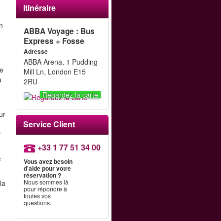
Itinéraire
n
ABBA Voyage : Bus
Express + Fosse
Adresse
ABBA Arena, 1 Pudding
ie
Mill Ln, London E15
à
2RU
Regardez la carte
ur
Service Client
r
+33 1 77 51 34 00
e
Vous avez besoin
d'aide pour votre
réservation ?
Nous sommes là
la
pour répondre à
toutes vos
questions.