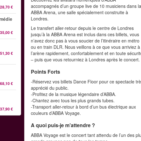
accompagnés d’un groupe live de 10 musiciens dans l
28,70 €
ABBA Arena, une salle spécialement construite à
Londres.
omédie
Le transfert aller-retour depuis le centre de Londres
35,00 €
jusqu’à la ABBA Arena est inclus dans ces billets, vous
n’avez donc pas à vous soucier de l’itinéraire en métro
ou en train DLR. Nous veillons à ce que vous arriviez à
l’arène rapidement, confortablement et en toute sécurit
51,30 €
– puis que vous retourniez à Londres après le concert.
Points Forts
-Réservez vos billets Dance Floor pour ce spectacle tr
68,10 €
apprécié du public.
-Profitez de la musique légendaire d’ABBA.
-Chantez avec tous les plus grands tubes.
-Transport aller-retour à bord d’un bus électrique aux
37,90 €
couleurs d’ABBA Voyage.
A quoi puis-je m'attendre ?
ABBA Voyage est le concert tant attendu de l’un des pl