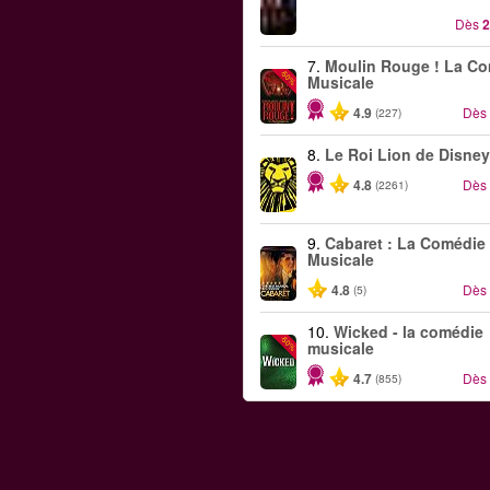
Dès
2
7.
Moulin Rouge ! La C
-50%
Musicale
4.9
Dès
(227)
8.
Le Roi Lion de Disney
4.8
Dès
(2261)
9.
Cabaret : La Comédie
Musicale
4.8
Dès
(5)
10.
Wicked - la comédie
-50%
musicale
4.7
Dès
(855)