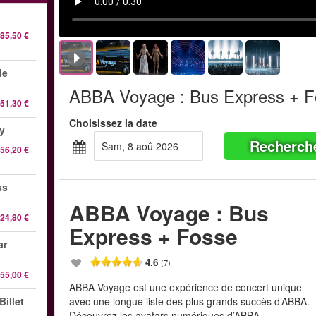
85,50 €
ie
ABBA Voyage : Bus Express + 
51,30 €
Choisissez la date
y
Recherch
sam, 8 aoû 2026
56,20 €
ss
ABBA Voyage : Bus
24,80 €
Express + Fosse
ar
4.6
(7)
55,00 €
ABBA Voyage est une expérience de concert unique
illet
avec une longue liste des plus grands succès d’ABBA.
Découvrez les avatars numériques d’ABBA