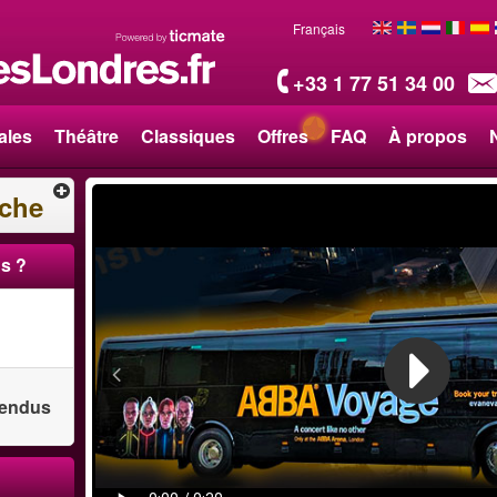
Français
+33 1 77 51 34 00
ales
Théâtre
Classiques
Offres
FAQ
À propos
rche
s ?
 vendus