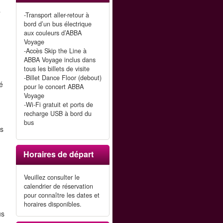
a
-Transport aller-retour à
bord d’un bus électrique
aux couleurs d’ABBA
Voyage
-Accès Skip the Line à
ABBA Voyage inclus dans
tous les billets de visite
-Billet Dance Floor (debout)
é
pour le concert ABBA
Voyage
-Wi-Fi gratuit et ports de
recharge USB à bord du
bus
ès
Horaires de départ
Veuillez consulter le
calendrier de réservation
pour connaître les dates et
horaires disponibles.
us