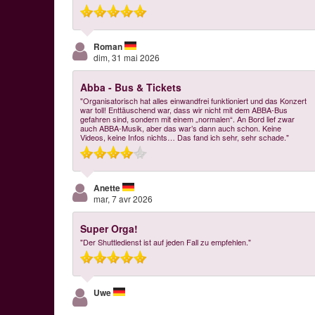
Roman
dim, 31 mai 2026
Abba - Bus & Tickets
"Organisatorisch hat alles einwandfrei funktioniert und das Konzert
war toll! Enttäuschend war, dass wir nicht mit dem ABBA-Bus
gefahren sind, sondern mit einem „normalen“. An Bord lief zwar
auch ABBA-Musik, aber das war’s dann auch schon. Keine
Videos, keine Infos nichts… Das fand ich sehr, sehr schade."
Anette
mar, 7 avr 2026
Super Orga!
"Der Shuttledienst ist auf jeden Fall zu empfehlen."
Uwe