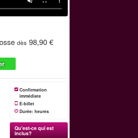
Fosse
98,90 €
dès
er
Confirmation
immédiate
E-billet
Durée
:
heures
Qu'est-ce qui est
inclus?