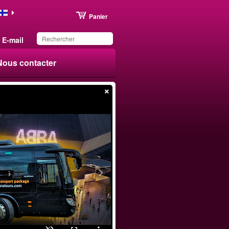
Panier
E-mail
Nous contacter
×
Ce produit a été
sauvegardé dans votre
liste.